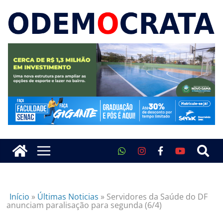
Início
»
Últimas Noticias
»
Servidores da Saúde do DF
anunciam paralisação para segunda (6/4)