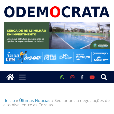
Início
»
Últimas Noticias
»
Seul anuncia negociações de
alto nível entre as Coreias