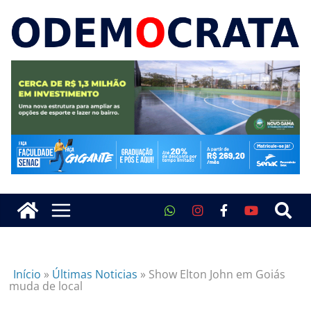
Início
»
Últimas Noticias
»
Show Elton John em Goiás
muda de local