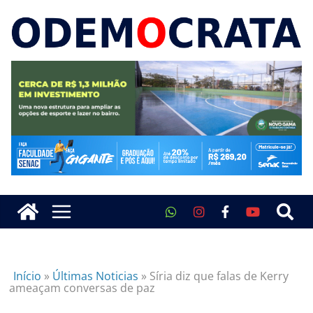
Início
»
Últimas Noticias
»
Síria diz que falas de Kerry
ameaçam conversas de paz