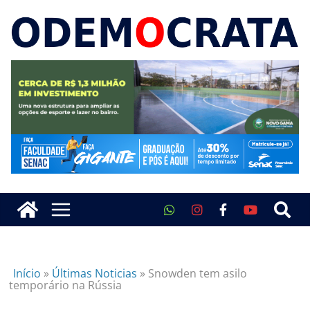
Início
»
Últimas Noticias
»
Snowden tem asilo
temporário na Rússia