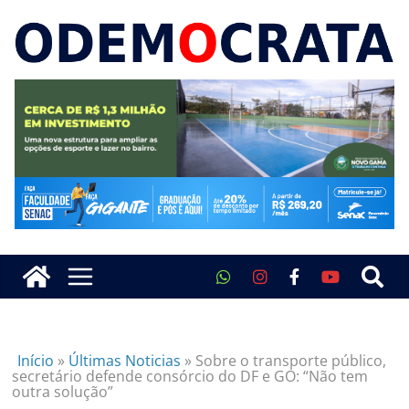
Início
»
Últimas Noticias
»
Sobre o transporte público,
secretário defende consórcio do DF e GO: “Não tem
outra solução”