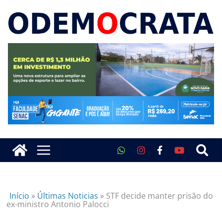
Início
»
Últimas Noticias
»
STF decide manter prisão do
ex-ministro Antonio Palocci