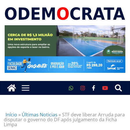
Início
»
Últimas Noticias
»
STF deve liberar Arruda para
disputar o governo do DF após julgamento da Ficha
Limpa