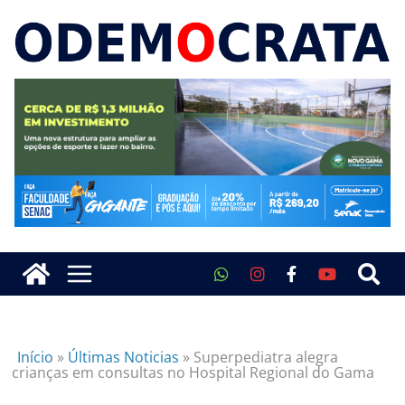
Início
»
Últimas Noticias
»
Superpediatra alegra
crianças em consultas no Hospital Regional do Gama