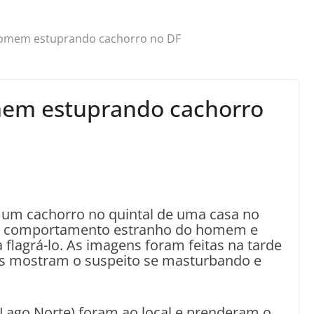
homem estuprando cachorro no DF
mem estuprando cachorro
 um cachorro no quintal de uma casa no
ado comportamento estranho do homem e
flagrá-lo. As imagens foram feitas na tarde
las mostram o suspeito se masturbando e
 (Lago Norte) foram ao local e prenderam o