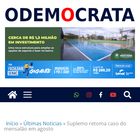
Início
»
Últimas Noticias
»
Suplemo retoma caso do
mensalão em agosto