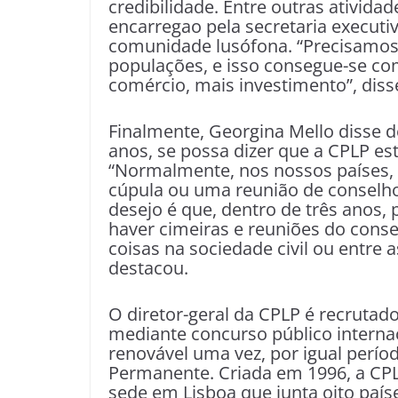
credibilidade. Entre outras atividad
encarregao pela secretaria executi
comunidade lusófona. “Precisamos 
populações, e isso consegue-se c
comércio, mais investimento”, disse
Finalmente, Georgina Mello disse d
anos, se possa dizer que a CPLP e
“Normalmente, nos nossos países,
cúpula ou uma reunião de conselho
desejo é que, dentro de três anos,
haver cimeiras e reuniões do cons
coisas na sociedade civil ou entre
destacou.
O diretor-geral da CPLP é recruta
mediante concurso público internac
renovável uma vez, por igual perío
Permanente. Criada em 1996, a CP
sede em Lisboa que junta oito paíse