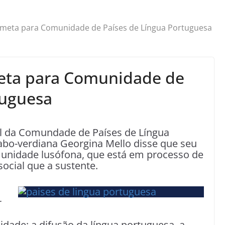
é meta para Comunidade de Países de Língua Portuguesa
meta para Comunidade de
tuguesa
ral da Comundade de Países de Língua
abo-verdiana Georgina Mello disse que seu
omunidade lusófona, que está em processo de
ocial que a sustente.
r
dade: a difusão da língua portuguesa, a