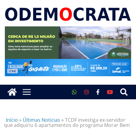
Início
»
Últimas Noticias
»
TCDF investiga ex-servidor
que adquiriu 6 apartamentos do programa Morar Bem