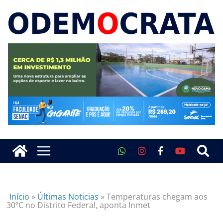
Início
»
Últimas Noticias
»
Temperaturas chegam aos
30ºC no Distrito Federal, aponta Inmet