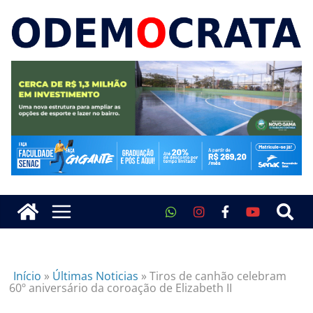
Início
»
Últimas Noticias
»
Tiros de canhão celebram
60º aniversário da coroação de Elizabeth II