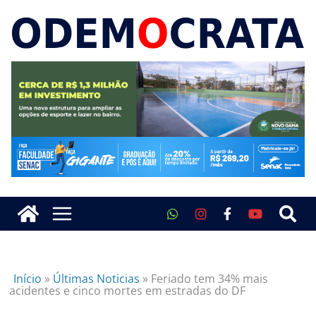
Início
»
Últimas Noticias
»
Feriado tem 34% mais
acidentes e cinco mortes em estradas do DF