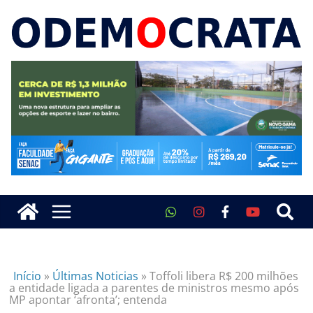
Início
»
Últimas Noticias
»
Toffoli libera R$ 200 milhões
a entidade ligada a parentes de ministros mesmo após
MP apontar ‘afronta’; entenda