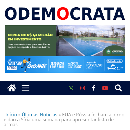
Início
»
Últimas Noticias
»
EUA e Rússia fecham acordo
e dão à Síria uma semana para apresentar lista de
armas