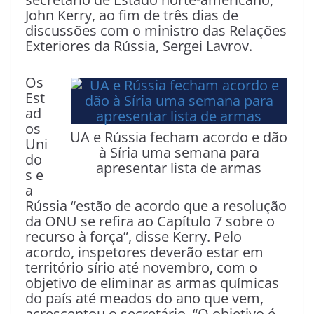
John Kerry, ao fim de três dias de
discussões com o ministro das Relações
Exteriores da Rússia, Sergei Lavrov.
Os
Est
ad
os
UA e Rússia fecham acordo e dão
Uni
à Síria uma semana para
do
apresentar lista de armas
s e
a
Rússia “estão de acordo que a resolução
da ONU se refira ao Capítulo 7 sobre o
recurso à força”, disse Kerry. Pelo
acordo, inspetores deverão estar em
território sírio até novembro, com o
objetivo de eliminar as armas químicas
do país até meados do ano que vem,
acrescentou o secretário. “O objetivo é