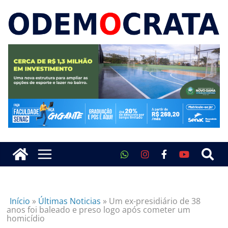
Início
»
Últimas Noticias
»
Um ex-presidiário de 38
anos foi baleado e preso logo após cometer um
homicídio