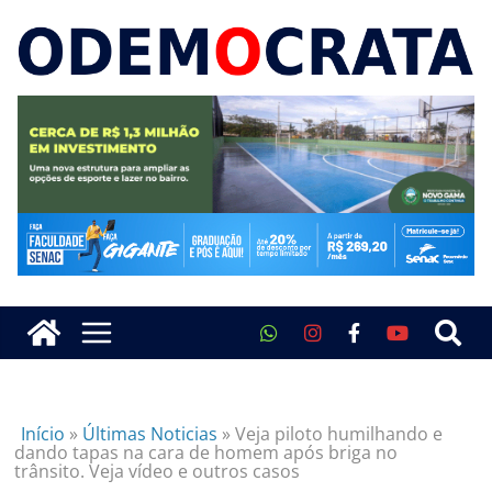
Início
»
Últimas Noticias
»
Veja piloto humilhando e
dando tapas na cara de homem após briga no
trânsito. Veja vídeo e outros casos