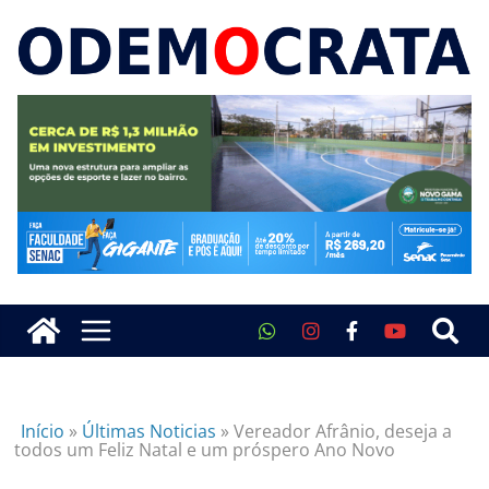
Início
»
Últimas Noticias
»
Vereador Afrânio, deseja a
todos um Feliz Natal e um próspero Ano Novo