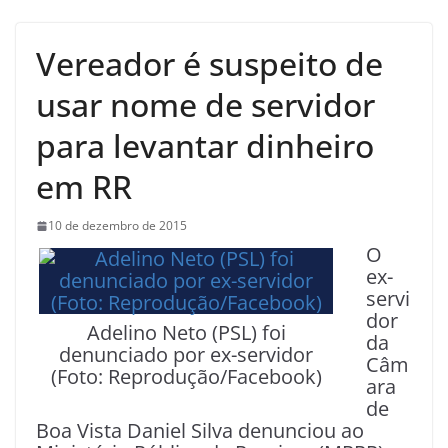
Vereador é suspeito de
usar nome de servidor
para levantar dinheiro
em RR
10 de dezembro de 2015
O
ex-
servi
dor
Adelino Neto (PSL) foi
da
denunciado por ex-servidor
Câm
(Foto: Reprodução/Facebook)
ara
de
Boa Vista Daniel Silva denunciou ao