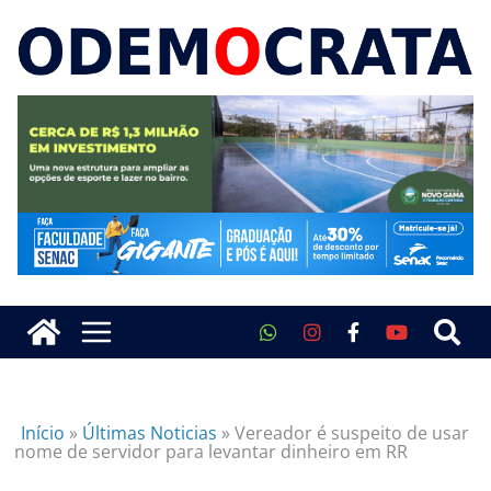
Início
»
Últimas Noticias
»
Vereador é suspeito de usar
nome de servidor para levantar dinheiro em RR