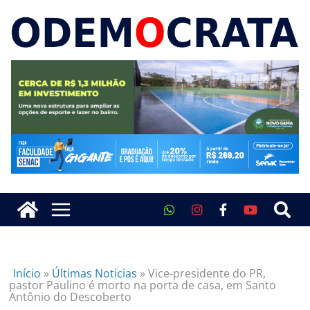
Início
»
Últimas Noticias
»
Vice-presidente do PR,
pastor Paulino é morto na porta de casa, em Santo
Antônio do Descoberto