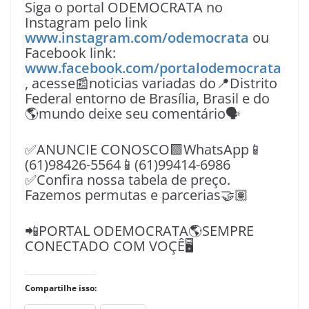
Siga o portal ODEMOCRATA no
Instagram pelo link
www.instagram.com/odemocrata
ou
Facebook link:
www.facebook.com/portalodemocrata
, acesse📰noticias variadas do📍Distrito
Federal entorno de Brasília, Brasil e do
🌎mundo deixe seu comentário🗣
✅ANUNCIE CONOSCO🟩WhatsApp📱
(61)98426-5564📱(61)99414-6986
✅Confira nossa tabela de preço.
Fazemos permutas e parcerias🤝🏽
📲PORTAL ODEMOCRATA🌎SEMPRE
CONECTADO COM VOÇÊ🖥️
Compartilhe isso: