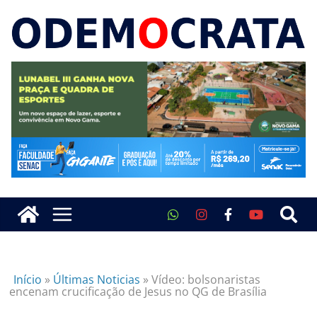
Início
»
Últimas Noticias
»
Vídeo: bolsonaristas
encenam crucificação de Jesus no QG de Brasília