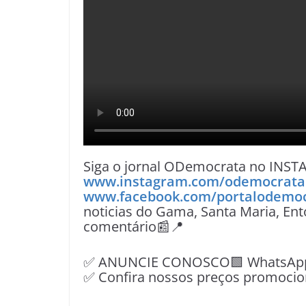
Siga o jornal ODemocrata no INST
www.instagram.com/odemocrat
www.facebook.com/portalodemo
noticias do Gama, Santa Maria, Ent
comentário📰📍
✅ ANUNCIE CONOSCO🟩 WhatsApp📱
✅ Confira nossos preços promocio