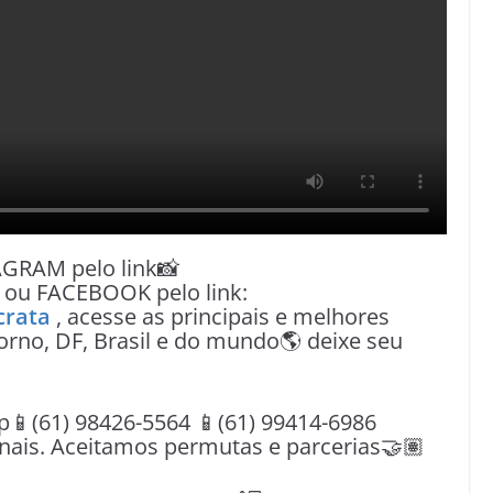
AGRAM pelo link📸
a
ou FACEBOOK pelo link:
crata
, acesse as principais e melhores
orno, DF, Brasil e do mundo🌎 deixe seu
(61) 98426-5564 📱(61) 99414-6986
nais. Aceitamos permutas e parcerias🤝🏽