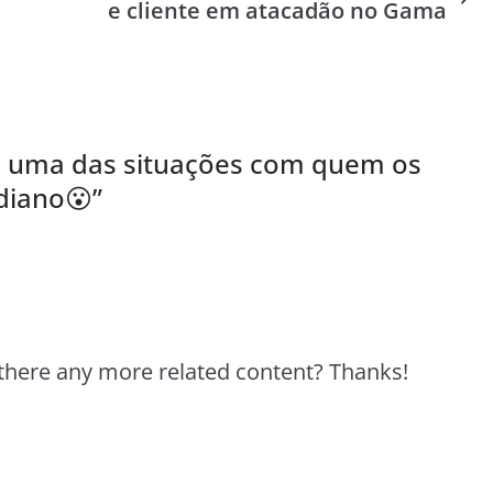
e cliente em atacadão no Gama
é uma das situações com quem os
idiano😮
”
s there any more related content? Thanks!