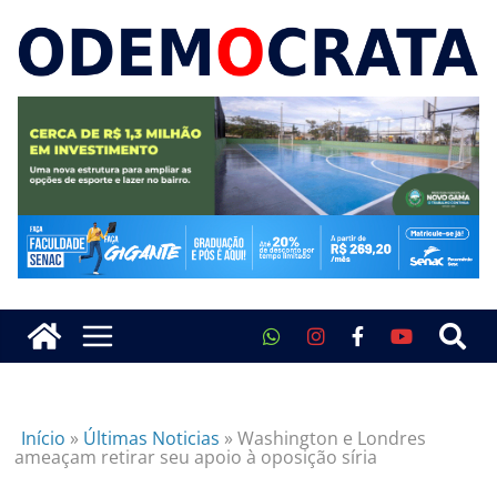
Início
»
Últimas Noticias
»
Washington e Londres
ameaçam retirar seu apoio à oposição síria