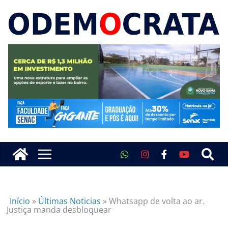
Início
»
Últimas Noticias
»
Whatsapp de volta ao ar.
Justiça manda desbloquear