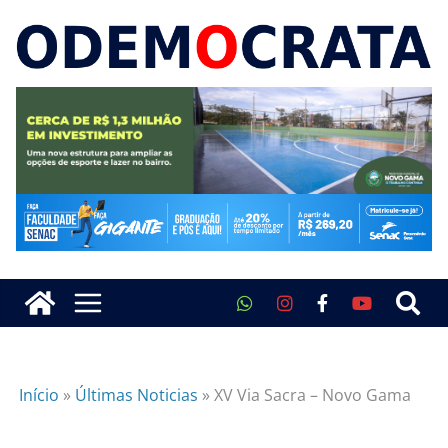
Início
»
Últimas Noticias
»
XV Via Sacra – Novo Gama