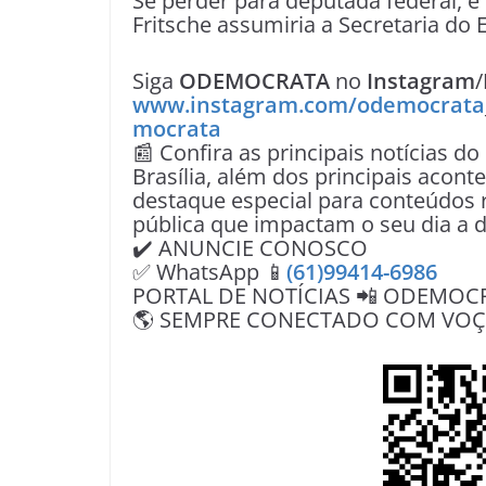
Se perder para deputada federal, e s
Fritsche assumiria a Secretaria do E
Siga
ODEMOCRATA
no
Instagram
/
www.instagram.com/odemocrata
mocrata
📰 Confira as principais notícias do
Brasília, além dos principais acon
destaque especial para conteúdos r
pública que impactam o seu dia a d
✔️ ANUNCIE CONOSCO
✅ WhatsApp 📱
(61)99414-6986
PORTAL DE NOTÍCIAS 📲 ODEMOC
🌎 SEMPRE CONECTADO COM VOÇÊ 