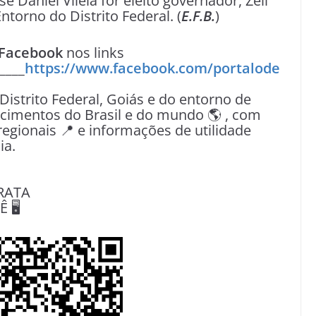
e Daniel Vilela for eleito governador, Zeli
ntorno do Distrito Federal. (
E.F.B.
)
Facebook
nos links
____
https://www.facebook.com/portalode
 Distrito Federal, Goiás e do entorno de
tecimentos do Brasil e do mundo 🌎 , com
egionais 📍 e informações de utilidade
ia.
RATA
🖥️