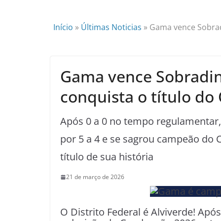
Início
»
Últimas Noticias
»
Gama vence Sobradi
Gama vence Sobradin
conquista o título d
Após 0 a 0 no tempo regulamentar,
por 5 a 4 e se sagrou campeão do 
título de sua história
21 de março de 2026
O Distrito Federal é Alviverde! A