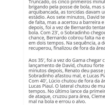
Truncado, os cinco primeiros minu
brigando pela posse de bola, mas s
arquibancada, as torcidas davam u
estádio. Aos sete minutos, David t
de falta, mas a acertou a barreira e
depois, foi a vez de Bernardo tent
bola. Com 23′, o Sobradinho chego
chance, Bernardo cobrou falta na e
em dois tempos. Na sequência, a d
recuperou, finalizou de fora da área 
Aos 35′, foi a vez do Gama chegar 
lançamento de David, chutou forte e
minutos depois, Renato deu passe 
Sobradinho afastou mal, e Lucas Pia
Com 40′, Lúcio chutou de fora da á
Lucas Piauí. O lateral chutou de m
tempos. No último lance da primeir
de ataque, cruzou para área, Cleme
mal na bola e errou o alvo.