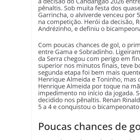
a decisão do Candangão 2026 entre
pênaltis. Sob muita festa dos quas
Garrincha, o alviverde venceu por 5 
na competição. Herói da decisão, R
Andrézinho, e definiu o bicampeon
Com poucas chances de gol, o pri
entre Gama e Sobradinho. Ligeiram
da Serra chegou com perigo em fina
superior nos minutos finais, teve 
segunda etapa foi bem mais quen
Henrique Almeida e Toninho, mas o
Henrique Almeida por toque na mão
impedimento no início da jogada. S
decidido nos pênaltis. Renan Rina
5 a 4 e conquistou o bicampeonato
Poucas chances de go