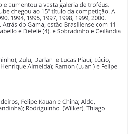
 e aumentou a vasta galeria de troféus.
ube chegou ao 15º título da competição. A
990, 1994, 1995, 1997, 1998, 1999, 2000,
5. Atrás do Gama, estão Brasiliense com 11
, Rabello e Defelê (4), e Sobradinho e Ceilândia
inho), Zulu, Darlan e Lucas Piauí; Lúcio,
(Henrique Almeida); Ramon (Luan ) e Felipe
deiros, Felipe Kauan e China; Aldo,
ndinha); Rodriguinho (Wilker), Thiago