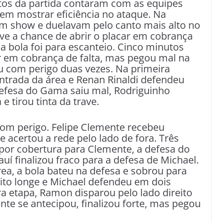
tos da partida contaram com as equipes
em mostrar eficiência no ataque. Na
m show e duelavam pelo canto mais alto no
eve a chance de abrir o placar em cobrança
 a bola foi para escanteio. Cinco minutos
ar em cobrança de falta, mas pegou mal na
u com perigo duas vezes. Na primeira
ntrada da área e Renan Rinaldi defendeu
efesa do Gama saiu mal, Rodriguinho
e tirou tinta da trave.
com perigo. Felipe Clemente recebeu
 acertou a rede pelo lado de fora. Três
por cobertura para Clemente, a defesa do
uí finalizou fraco para a defesa de Michael.
rea, a bola bateu na defesa e sobrou para
uito longe e Michael defendeu em dois
a etapa, Ramon disparou pelo lado direito
nte se antecipou, finalizou forte, mas pegou