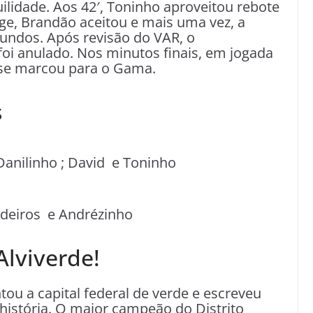
lidade. Aos 42′, Toninho aproveitou rebote
nge, Brandão aceitou e mais uma vez, a
gundos. Após revisão do VAR, o
foi anulado. Nos minutos finais, em jogada
uase marcou para o Gama.
s
 Danilinho ; David e Toninho
 Medeiros e Andrézinho
lviverde!
ou a capital federal de verde e escreveu
história. O maior campeão do Distrito