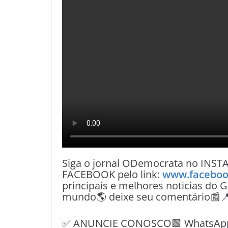
Siga o jornal ODemocrata no INST
FACEBOOK pelo link:
www.faceboo
principais e melhores noticias do G
mundo🌎 deixe seu comentário📰
✅ ANUNCIE CONOSCO🟩 WhatsApp📱