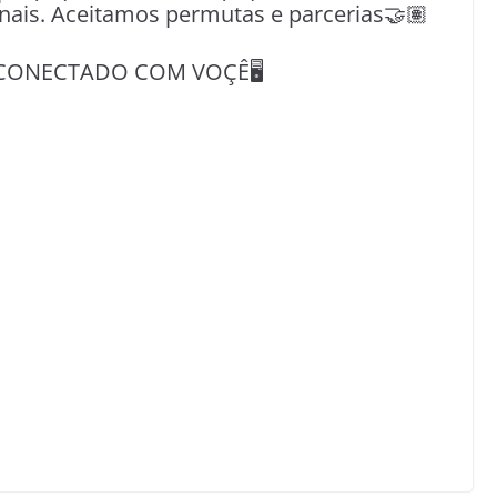
nais. Aceitamos permutas e parcerias🤝🏽
CONECTADO COM VOÇÊ🖥️