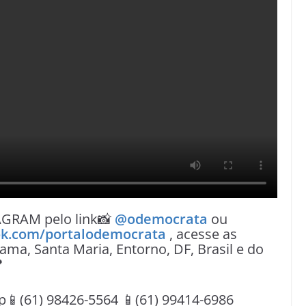
AGRAM pelo link📸
@odemocrata
ou
k.com/portalodemocrata
, acesse as
ama, Santa Maria, Entorno, DF, Brasil e do

(61) 98426-5564 📱(61) 99414-6986