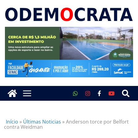
Início
»
Últimas Noticias
»
Anderson torce por Belfort
contra Weidman