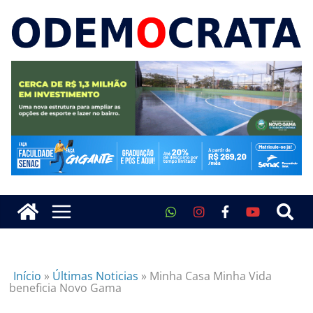
Início
»
Últimas Noticias
»
Minha Casa Minha Vida
beneficia Novo Gama