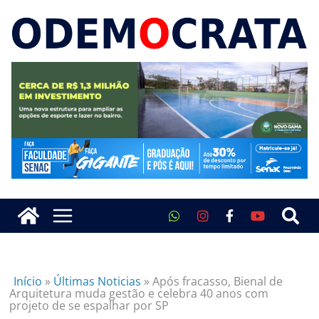
Início
»
Últimas Noticias
»
Após fracasso, Bienal de
Arquitetura muda gestão e celebra 40 anos com
projeto de se espalhar por SP