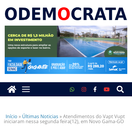
Início
»
Últimas Noticias
»
Atendimentos do Vapt Vupt
iniciaram nessa segunda feira(12), em Novo Gama-GO