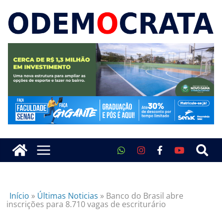
Início
»
Últimas Noticias
»
Banco do Brasil abre
inscrições para 8.710 vagas de escriturário