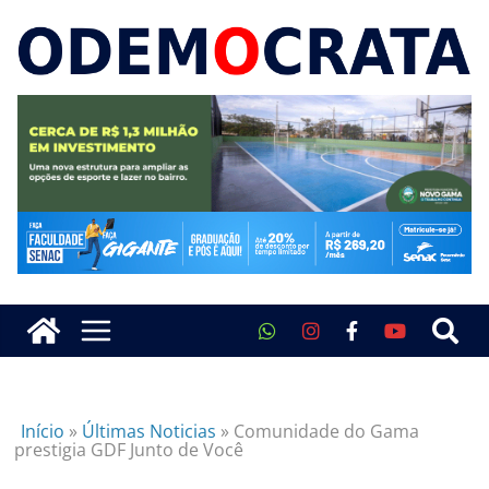
Início
»
Últimas Noticias
»
Comunidade do Gama
prestigia GDF Junto de Você