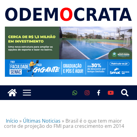
Início
»
Últimas Noticias
»
Brasil é o que tem maior
corte de projeção do FMI para crescimento em 2014