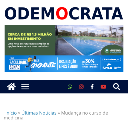
Início
»
Últimas Noticias
»
Mudança no curso de
medicina