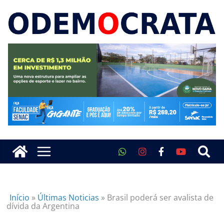
Início
»
Últimas Noticias
»
Brasil poderá ser avalista de
dívida da Argentina