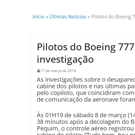
Início
»
Últimas Noticias
»
Pilotos do Boeing 
Pilotos do Boeing 777
investigação
17 de março de 2014
As investigações sobre o desapar
cabine dos pilotos e nas últimas p
pelo copiloto, que coincidiram co
de comunicação da aeronave foram
Às 01H19 de sábado 8 de março (14H
38 minutos após a decolagem do B
Pequim, o controle aéreo registrou
cabine do piloto: “Tudo bem, boa no