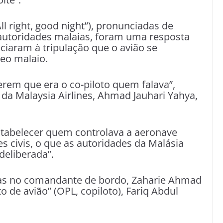
ll right, good night”), pronunciadas de
autoridades malaias, foram uma resposta
iaram à tripulação que o avião se
reo malaio.
erem que era o co-piloto quem falava”,
da Malaysia Airlines, Ahmad Jauhari Yahya,
estabelecer quem controlava a aeronave
 civis, o que as autoridades da Malásia
eliberada”.
das no comandante de bordo, Zaharie Ahmad
to de avião” (OPL, copiloto), Fariq Abdul