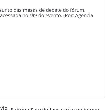
ssunto das mesas de debate do fórum.
 acessada no
site
do evento. (Por: Agencia
viol
Sabrina Sato deflagra crise no humor