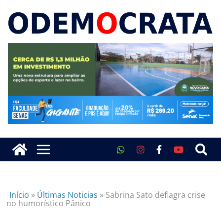
Início
»
Últimas Noticias
»
Sabrina Sato deflagra crise
no humorístico Pânico