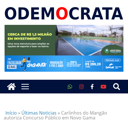
Início
»
Últimas Noticias
»
Carlinhos do Mangão
autoriza Concurso Público em Novo Gama