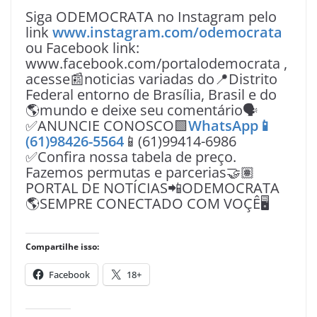
Siga ODEMOCRATA no Instagram pelo
link
www.instagram.com/odemocrata
ou Facebook link:
www.facebook.com/portalodemocrata ,
acesse📰noticias variadas do📍Distrito
Federal entorno de Brasília, Brasil e do
🌎mundo e deixe seu comentário🗣
✅ANUNCIE CONOSCO🟩
WhatsApp📱
(61)98426-5564
📱(61)99414-6986
✅Confira nossa tabela de preço.
Fazemos permutas e parcerias🤝🏽
PORTAL DE NOTÍCIAS📲ODEMOCRATA
🌎SEMPRE CONECTADO COM VOÇÊ🖥️
Compartilhe isso:
Facebook
18+