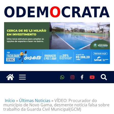
Início
»
Últimas Noticias
»
VÍDEO: Procurador do
município de Novo Gama, desmente notícia falsa sobre
trabalho da Guarda Civil Municipal(GCM)