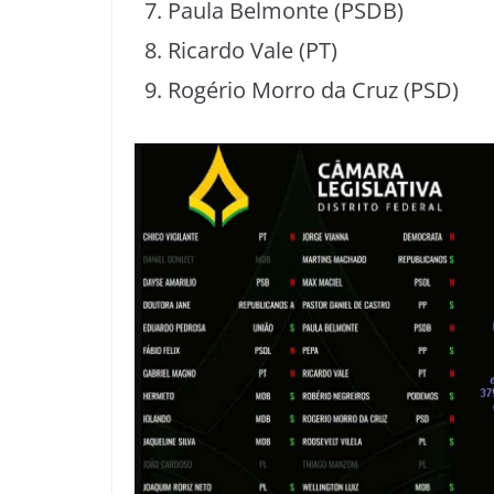
Paula Belmonte (PSDB)
Ricardo Vale (PT)
Rogério Morro da Cruz (PSD)