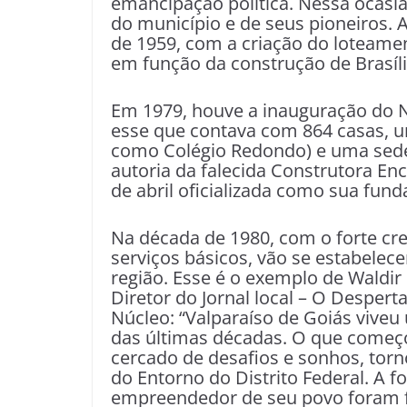
emancipação política. Nessa ocasião
do município e de seus pioneiros. 
de 1959, com a criação do loteame
em função da construção de Brasíli
Em 1979, houve a inauguração do N
esse que contava com 864 casas, u
como Colégio Redondo) e uma sede 
autoria da falecida Construtora Enco
de abril oficializada como sua fund
Na década de 1980, com o forte cr
serviços básicos, vão se estabelece
região. Esse é o exemplo de Waldir
Diretor do Jornal local – O Despert
Núcleo: “Valparaíso de Goiás vive
das últimas décadas. O que começ
cercado de desafios e sonhos, tor
do Entorno do Distrito Federal. A f
empreendedor de seu povo foram f