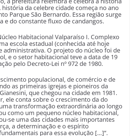
, a prefeitura relembra e celebra a história
A história da celebre cidade começa no ano
nto Parque São Bernardo. Essa região surge
a e do constante fluxo de candangos.
úcleo Habitacional Valparaíso I. Complexo
ma escola estadual (conhecida até hoje
administrativa. O projeto do núcleo foi de
l, e o setor habitacional teve a data de 19
ação pelo Decreto-Lei nº 972 de 1980.
escimento populacional, de comércio e de
ndo as primeiras igrejas e pioneiros da
 Gianesini, que chegou na cidade em 1981.
ar, ele conta sobre o crescimento da do
u uma transformação extraordinária ao longo
ou como um pequeno núcleo habitacional,
nou-se uma das cidades mais importantes
orça, a determinação e o espírito
undamentais para essa evolução […]”.