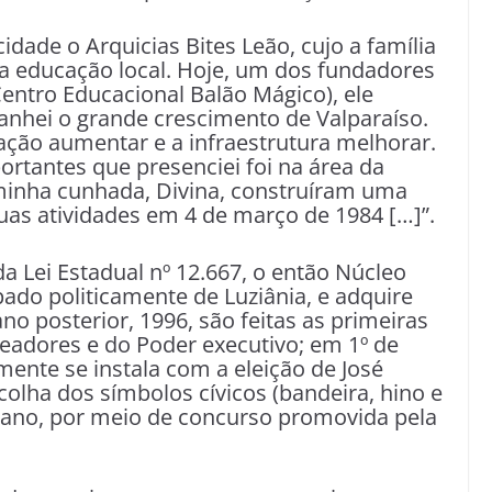
dade o Arquicias Bites Leão, cujo a família
 a educação local. Hoje, um dos fundadores
Centro Educacional Balão Mágico), ele
anhei o grande crescimento de Valparaíso.
lação aumentar e a infraestrutura melhorar.
tantes que presenciei foi na área da
minha cunhada, Divina, construíram uma
suas atividades em 4 de março de 1984 […]”.
a Lei Estadual nº 12.667, o então Núcleo
pado politicamente de Luziânia, e adquire
ano posterior, 1996, são feitas as primeiras
readores e do Poder executivo; em 1º de
lmente se instala com a eleição de José
colha dos símbolos cívicos (bandeira, hino e
ano, por meio de concurso promovida pela