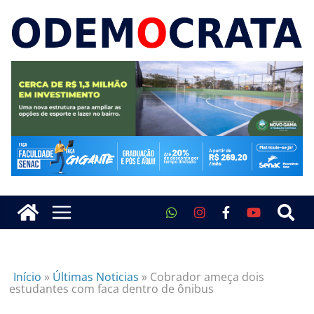
Início
»
Últimas Noticias
»
Cobrador ameça dois
estudantes com faca dentro de ônibus