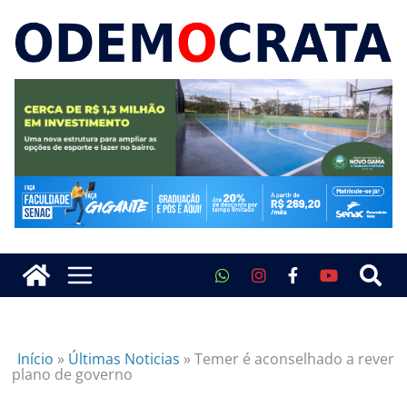
Início
»
Últimas Noticias
»
Temer é aconselhado a rever
plano de governo