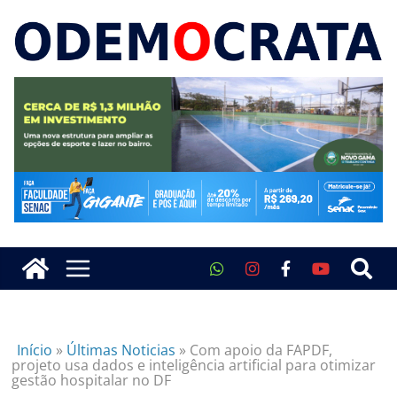
Início
»
Últimas Noticias
»
Com apoio da FAPDF,
projeto usa dados e inteligência artificial para otimizar
gestão hospitalar no DF